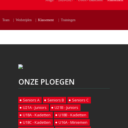
Jeugd
2026-2027
U06A - Balschool
Klassement
Team
|
Wedstrijden
|
Klassement
|
Trainingen
ONZE PLOEGEN
Seniors A
Seniors B
Seniors C
U21A - Juniors
U21B - Juniors
U18A - Kadetten
U18B - Kadetten
U18C - Kadetten
U16A - Miniemen