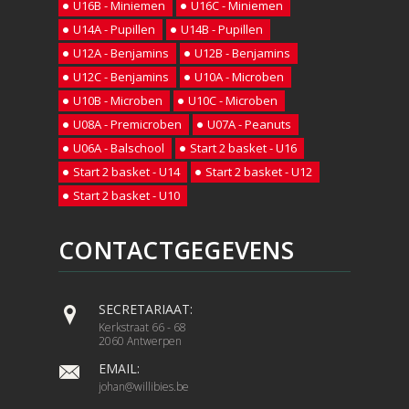
U16B - Miniemen
U16C - Miniemen
U14A - Pupillen
U14B - Pupillen
U12A - Benjamins
U12B - Benjamins
U12C - Benjamins
U10A - Microben
U10B - Microben
U10C - Microben
U08A - Premicroben
U07A - Peanuts
U06A - Balschool
Start 2 basket - U16
Start 2 basket - U14
Start 2 basket - U12
Start 2 basket - U10
CONTACTGEGEVENS
SECRETARIAAT:
Kerkstraat 66 - 68
2060 Antwerpen
EMAIL:
johan@willibies.be