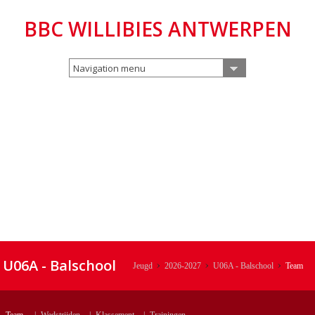
BBC WILLIBIES ANTWERPEN
Navigation menu
U06A - Balschool
Jeugd
2026-2027
U06A - Balschool
Team