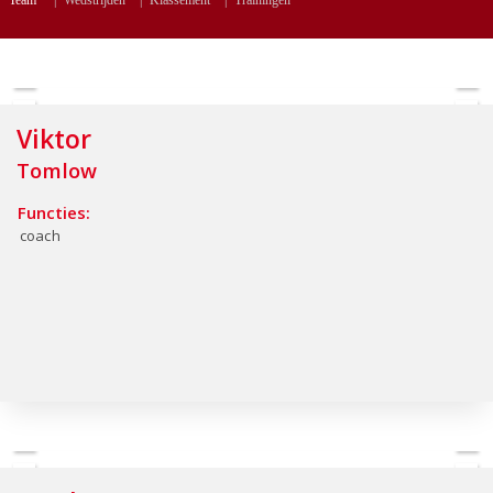
Team
|
Wedstrijden
|
Klassement
|
Trainingen
Viktor
Tomlow
Functies:
coach