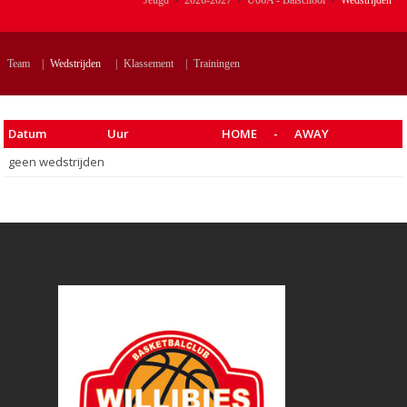
Jeugd
2026-2027
U06A - Balschool
Wedstrijden
Team
|
Wedstrijden
|
Klassement
|
Trainingen
Datum
Uur
HOME
-
AWAY
geen wedstrijden