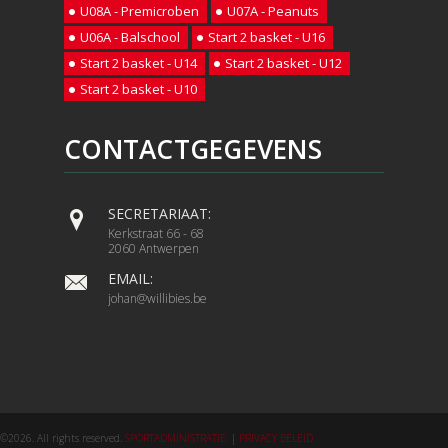
U08A - Premicroben
U07A - Peanuts
U06A - Balschool
Start 2 basket - U16
Start 2 basket - U14
Start 2 basket - U12
Start 2 basket - U10
CONTACTGEGEVENS
SECRETARIAAT:
Kerkstraat 66 - 68
2060 Antwerpen
EMAIL:
johan@willibies.be
©2026. All rights reserved.
SPORTADMINISTRATIE.
|
PRIVACY BELEID