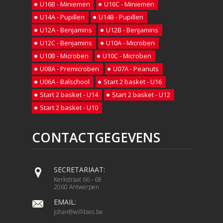
U16B - Miniemen
U16C - Miniemen
U14A - Pupillen
U14B - Pupillen
U12A - Benjamins
U12B - Benjamins
U12C - Benjamins
U10A - Microben
U10B - Microben
U10C - Microben
U08A - Premicroben
U07A - Peanuts
U06A - Balschool
Start 2 basket - U16
Start 2 basket - U14
Start 2 basket - U12
Start 2 basket - U10
CONTACTGEGEVENS
SECRETARIAAT:
Kerkstraat 66 - 68
2060 Antwerpen
EMAIL:
johan@willibies.be