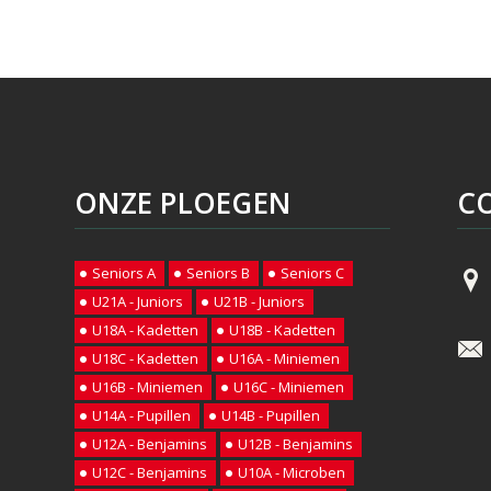
ONZE PLOEGEN
C
Seniors A
Seniors B
Seniors C
U21A - Juniors
U21B - Juniors
U18A - Kadetten
U18B - Kadetten
U18C - Kadetten
U16A - Miniemen
U16B - Miniemen
U16C - Miniemen
U14A - Pupillen
U14B - Pupillen
U12A - Benjamins
U12B - Benjamins
U12C - Benjamins
U10A - Microben