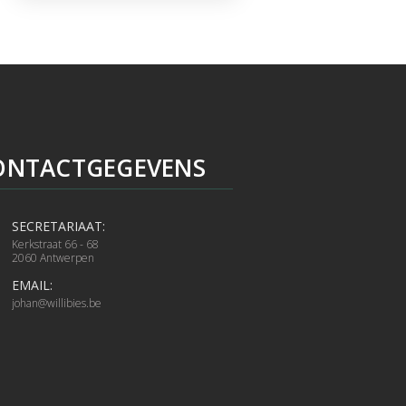
ONTACTGEGEVENS
SECRETARIAAT:
Kerkstraat 66 - 68
2060 Antwerpen
EMAIL:
johan@willibies.be